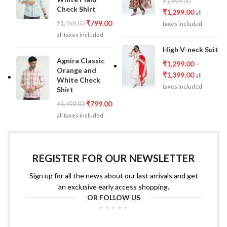
₹
1,999.00
Check Shirt
₹
1,299.00
all
₹
799.00
₹
1,499.00
taxes included
all taxes included
High V-neck Suit
Agnira Classic
₹
1,299.00
–
Orange and
₹
1,399.00
all
White Check
taxes included
Shirt
₹
799.00
₹
1,499.00
all taxes included
REGISTER FOR OUR NEWSLETTER
Sign up for all the news about our last arrivals and get
an exclusive early access shopping.
OR FOLLOW US