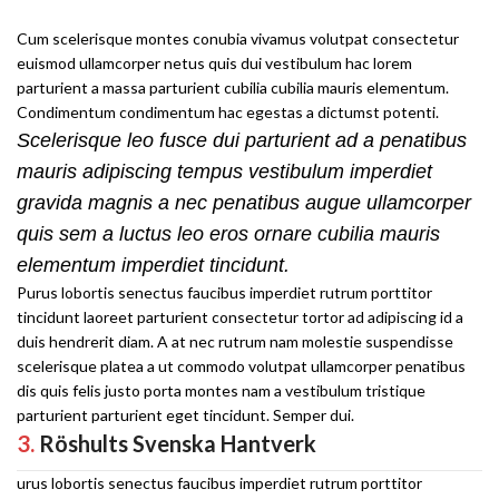
Cum scelerisque montes conubia vivamus volutpat consectetur
euismod ullamcorper netus quis dui vestibulum hac lorem
parturient a massa parturient cubilia cubilia mauris elementum.
Condimentum condimentum hac egestas a dictumst potenti.
Scelerisque leo fusce dui parturient ad a penatibus
mauris adipiscing tempus vestibulum imperdiet
gravida magnis a nec penatibus augue ullamcorper
quis sem a luctus leo eros ornare cubilia mauris
elementum imperdiet tincidunt.
Purus lobortis senectus faucibus imperdiet rutrum porttitor
tincidunt laoreet parturient consectetur tortor ad adipiscing id a
duis hendrerit diam. A at nec rutrum nam molestie suspendisse
scelerisque platea a ut commodo volutpat ullamcorper penatibus
dis quis felis justo porta montes nam a vestibulum tristique
parturient parturient eget tincidunt. Semper dui.
3.
Röshults Svenska Hantverk
urus lobortis senectus faucibus imperdiet rutrum porttitor