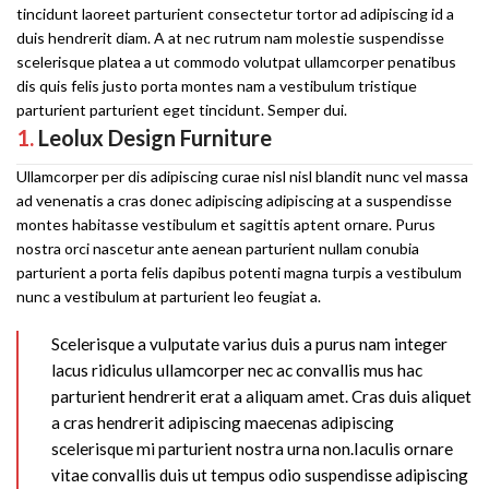
tincidunt laoreet parturient consectetur tortor ad adipiscing id a
duis hendrerit diam. A at nec rutrum nam molestie suspendisse
scelerisque platea a ut commodo volutpat ullamcorper penatibus
dis quis felis justo porta montes nam a vestibulum tristique
parturient parturient eget tincidunt. Semper dui.
1.
Leolux Design Furniture
Ullamcorper per dis adipiscing curae nisl nisl blandit nunc vel massa
ad venenatis a cras donec adipiscing adipiscing at a suspendisse
montes habitasse vestibulum et sagittis aptent ornare. Purus
nostra orci nascetur ante aenean parturient nullam conubia
parturient a porta felis dapibus potenti magna turpis a vestibulum
nunc a vestibulum at parturient leo feugiat a.
Scelerisque a vulputate varius duis a purus nam integer
lacus ridiculus ullamcorper nec ac convallis mus hac
parturient hendrerit erat a aliquam amet. Cras duis aliquet
a cras hendrerit adipiscing maecenas adipiscing
scelerisque mi parturient nostra urna non.Iaculis ornare
vitae convallis duis ut tempus odio suspendisse adipiscing