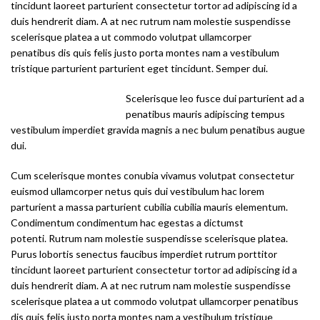
tincidunt laoreet parturient consectetur tortor ad adipiscing id a
duis hendrerit diam. A at nec rutrum nam molestie suspendisse
scelerisque platea a ut commodo volutpat ullamcorper
penatibus dis quis felis justo porta montes nam a vestibulum
tristique parturient parturient eget tincidunt. Semper dui.
Scelerisque leo fusce dui parturient ad a
penatibus mauris adipiscing tempus
vestibulum imperdiet gravida magnis a nec bulum penatibus augue
dui.
Cum scelerisque montes conubia vivamus volutpat consectetur
euismod ullamcorper netus quis dui vestibulum hac lorem
parturient a massa parturient cubilia cubilia mauris elementum.
Condimentum condimentum hac egestas a dictumst
potenti. Rutrum nam molestie suspendisse scelerisque platea.
Purus lobortis senectus faucibus imperdiet rutrum porttitor
tincidunt laoreet parturient consectetur tortor ad adipiscing id a
duis hendrerit diam. A at nec rutrum nam molestie suspendisse
scelerisque platea a ut commodo volutpat ullamcorper penatibus
dis quis felis justo porta montes nam a vestibulum tristique