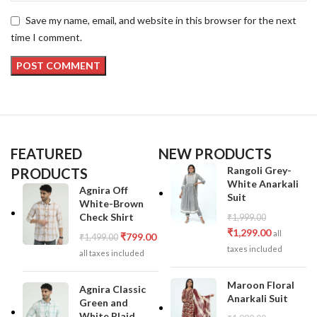
Save my name, email, and website in this browser for the next
time I comment.
FEATURED
NEW PRODUCTS
Rangoli Grey-
PRODUCTS
White Anarkali
Agnira Off
Suit
White-Brown
Check Shirt
₹
1,999.00
₹
1,299.00
all
₹
799.00
₹
1,499.00
taxes included
all taxes included
Maroon Floral
Agnira Classic
Anarkali Suit
Green and
White Plaid