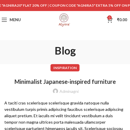
"AGNIRA20" FLAT 20% OFF
|
COUPON CODE "AGNIRA5" EXTRA 5% OFF ON 
0
MENU
₹
0.00
Blog
INSPIRATION
Minimalist Japanese-inspired furniture
Adminagni
A taciti cras scelerisque scelerisque gravida natoque nulla
vestibulum turpis primis adipiscing faucibus scelerisque adipiscing
aliquet pretium. Et iaculis mi velit tincidunt vestibulum a duis
tempor non magna ultrices porta malesuada ullamcorper
scelerisque parturient himenaeos iaculis sit. Scelerisque sociosqu