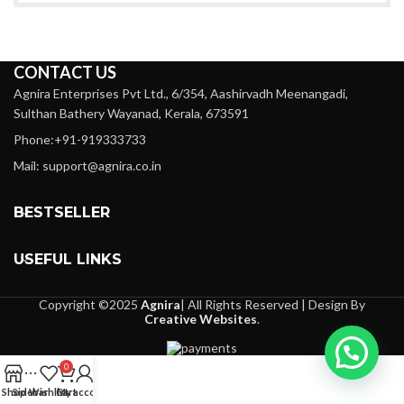
CONTACT US
Agnira Enterprises Pvt Ltd., 6/354, Aashirvadh Meenangadi,
Sulthan Bathery Wayanad, Kerala, 673591
Phone:+91-919333733
Mail: support@agnira.co.in
BESTSELLER
USEFUL LINKS
Copyright ©2025
Agnira
| All Rights Reserved | Design By
Creative Websites
.
0
Shop
Sidebar
Wishlist
Cart
My account